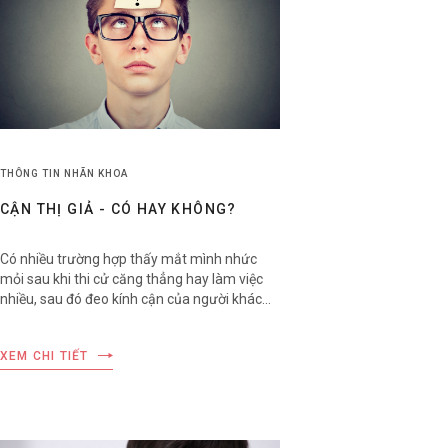
THÔNG TIN NHÃN KHOA
CẬN THỊ GIẢ - CÓ HAY KHÔNG?
Có nhiều trường hợp thấy mắt mình nhức
mỏi sau khi thi cử căng thẳng hay làm việc
nhiều, sau đó đeo kính cận của người khác
thì thấy nhìn rõ hơn và họ cứ nghĩ rằng mình
đã bị cận. Tuy nhiên, những biểu hiện đó có
XEM CHI TIẾT
thể chỉ là cận thị giả.