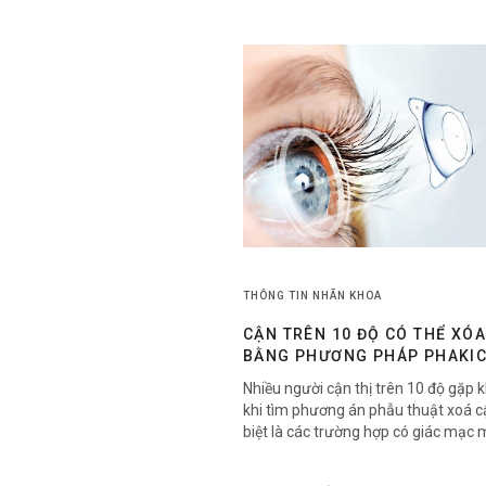
THÔNG TIN NHÃN KHOA
CẬN TRÊN 10 ĐỘ CÓ THỂ XÓ
BẰNG PHƯƠNG PHÁP PHAKI
KHÔNG?
Nhiều người cận thị trên 10 độ gặp 
khi tìm phương án phẫu thuật xoá c
biệt là các trường hợp có giác mạc 
không phù hợp với một số phương 
Trên thực tế, độ cận cao không đồn
phẫu thuật bằng Laser.