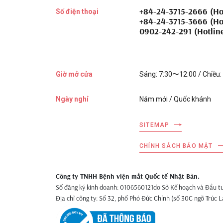
+84-24-3715-2666 (Ho
Số điện thoại
+84-24-3715-3666 (Ho
0902-242-291 (Hotlin
Giờ mở cửa
Sáng: 7:30〜12:00 / Chiều
Ngày nghỉ
Năm mới / Quốc khánh
SITEMAP
CHÍNH SÁCH BẢO MẬT
Công ty TNHH Bệnh viện mắt Quốc tế Nhật Bản.
Số đăng ký kinh doanh: 0106560121
do Sở Kế hoạch và Đầu t
Địa chỉ công ty: Số 32, phố Phó Đức Chính (số 30C ngõ Trúc