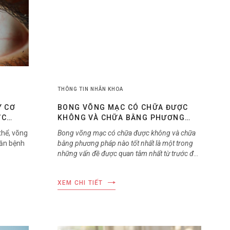
THÔNG TIN NHÃN KHOA
Y CƠ
BONG VÕNG MẠC CÓ CHỮA ĐƯỢC
ỢC
KHÔNG VÀ CHỮA BẰNG PHƯƠNG
PHÁP NÀO?
thể, võng
Bong võng mạc có chữa được không và chữa
căn bệnh
bằng phương pháp nào tốt nhất là một trong
những vấn đề được quan tâm nhất từ trước đến
nay trong lĩnh vực sức khỏe đôi mắt. Hãy cùng
lắng nghe chia sẻ từ chuyên gia nhãn khoa về
XEM CHI TIẾT
vấn đề này ngay sau đây!