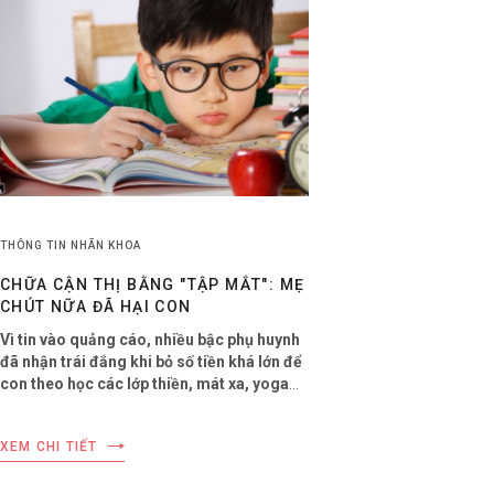
THÔNG TIN NHÃN KHOA
CHỮA CẬN THỊ BẰNG "TẬP MẮT": MẸ
CHÚT NỮA ĐÃ HẠI CON
Vì tin vào quảng cáo, nhiều bậc phụ huynh
đã nhận trái đắng khi bỏ số tiền khá lớn để
con theo học các lớp thiền, mát xa, yoga
chữa cận thị.
XEM CHI TIẾT