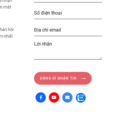
để nhận
ện mắt
phản hồi
ớm nhất.
ĐĂNG KÍ NHẬN TIN