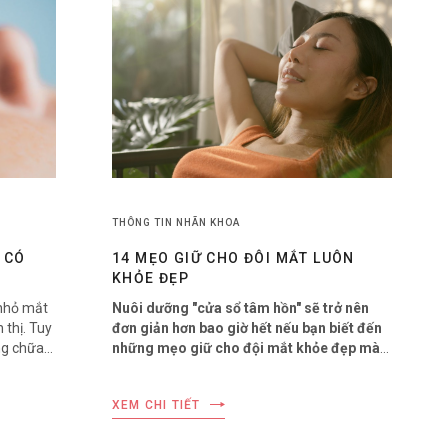
THÔNG TIN NHÃN KHOA
 CÓ
14 MẸO GIỮ CHO ĐÔI MẮT LUÔN
KHỎE ĐẸP
 nhỏ mắt
Nuôi dưỡng "cửa sổ tâm hồn" sẽ trở nên
 thị. Tuy
đơn giản hơn bao giờ hết nếu bạn biết đến
ng chữa
những mẹo giữ cho đội mắt khỏe đẹp mà
p thay
Bệnh viện mắt quốc tế Nhật Bản giới thiệu
dưới đây.
XEM CHI TIẾT