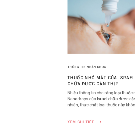
THÔNG TIN NHÃN KHOA
THUỐC NHỎ MẮT CỦA ISRAEL
CHỮA ĐƯỢC CẬN THỊ?
Nhiều thông tin cho rằng loại thuốc
Nanodrops của Israel chữa được cận
nhiên, thực chất loại thuốc này khô
được cận thị mà chỉ là một biện phá
thế cho việc đeo kính.
XEM CHI TIẾT