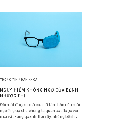
THÔNG TIN NHÃN KHOA
NGUY HIỂM KHÔNG NGỜ CỦA BỆNH
NHƯỢC THỊ
Đôi mắt được coi là cửa sổ tâm hồn của mỗi
người, giúp cho chúng ta quan sát được với
mọi vật xung quanh. Bởi vậy, những bệnh về
mắt như nhược thị vẫn luôn được mọi người
quan tâm. Vậy nhược thị là gì và nó nguy