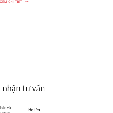
XEM CHI TIẾT
hiểm như thế nào?
 nhận tư vấn
 nhắn và