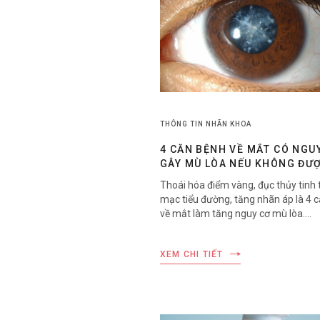
THÔNG TIN NHÃN KHOA
4 CĂN BỆNH VỀ MẮT CÓ NGU
GÂY MÙ LÒA NẾU KHÔNG ĐƯ
CHỮA TRỊ KỊP THỜI
Thoái hóa điểm vàng, đục thủy tinh 
mạc tiểu đường, tăng nhãn áp là 4 
về mắt làm tăng nguy cơ mù lòa….
XEM CHI TIẾT