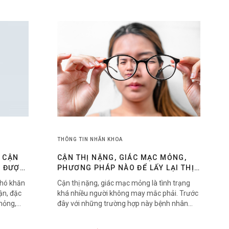
THÔNG TIN NHÃN KHOA
A CẬN
CẬN THỊ NẶNG, GIÁC MẠC MỎNG,
C ĐƯỢC
PHƯƠNG PHÁP NÀO ĐỂ LẤY LẠI THỊ
LỰC 10/10?
khó khăn
Cận thị nặng, giác mạc mỏng là tình trạng
ận, đặc
khá nhiều người không may mắc phải. Trước
mỏng,
đây với những trường hợp này bệnh nhân
pháp
hoặc phải chấp nhận đeo kính suốt đời hoặc
g nghĩa
áp dụng các phương pháp phẫu thuật truyền