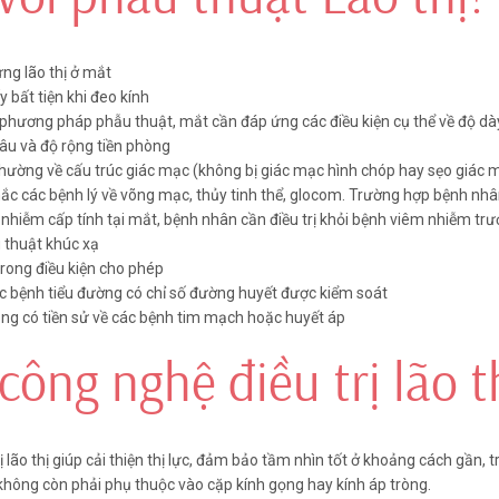
esbyond
ứng
lão thị
ở mắt
 bất tiện khi đeo kính
phẫu thuật điều trị lão thị
phương pháp phẫu thuật, mắt cần đáp ứng các điều kiện cụ thể về độ dà
chế tạo vạt giác mạc và sử
âu và độ rộng tiền phòng
 đa điểm lên nhu mô giác
hường về cấu trúc giác mạc (không bị giác mạc hình chóp hay sẹo giác 
 mắt chủ đạo nhìn xa tốt và
c các bệnh lý về võng mạc, thủy tinh thể, glocom. Trường hợp bệnh nh
ốt. Có hai hình thức phẫu
nhiễm cấp tính tại mắt, bệnh nhân cần điều trị khỏi bệnh viêm nhiễm trư
tosecond Presbyond (tạo
 thuật khúc xạ
 và SBK Presbyond (tạo vạt
rong điều kiện cho phép
oria SBK).
 bệnh tiểu đường có chỉ số đường huyết được kiểm soát
ng có tiền sử về các bệnh tim mạch hoặc huyết áp
công nghệ điều trị lão t
ị lão thị giúp cải thiện thị lực, đảm bảo tầm nhìn tốt ở khoảng cách gần, 
không còn phải phụ thuộc vào cặp kính gọng hay kính áp tròng.