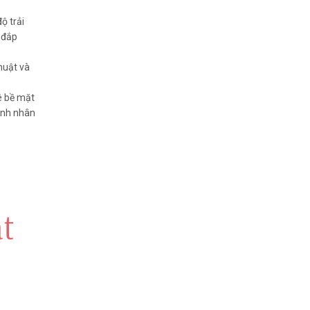
độ trải
ù đắp
huật và
ê bề mặt
ệnh nhân
ật