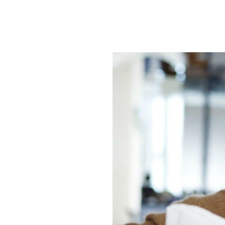
2/2
Phẫu thuật LBV Pr
LBV (Laser Blended Vision) là 
bằng công nghệ laser với cơ 
dụng tia Laser Excimer chiếu
mạc điều chỉnh độ khúc xạ để
mắt không chủ đạo nhìn gần t
thuật LBV Presbyond là Fem