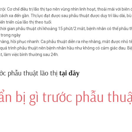
rội: Cơ chế điều trị lão thị tạo nên vùng nhìn linh hoạt, thoải mái với biên 
cách xa đến gần. Thị lực đạt được sau phẫu thuật được duy trì lâu dài, b
n triển của lão thị theo tuổi.
hời gian phẫu thuật chỉ khoảng 15 phút/2 mắt, bệnh nhân có thể phẫu t
y trong ngày
hàng, hồi phục nhanh: Ca phẫu thuật diễn ra nhẹ nhàng, mắt được nhỏ t
yond
 quá trình phẫu thuật nên bệnh nhân hầu như không có cảm giác đau. B
ạt, làm việc bình thường sau 24h.
byond sử dụng thấu kính nội
nhìn gần, trung gian và xa)
tại đây
Đăng ký thăm khám trước phẫu thuật lão thị
p vào bên trong mắt, ở vị trí
inh thể để điều chỉnh đồng
hị, kết hợp loạn thị.
ẩn bị gì trước phẫu thu