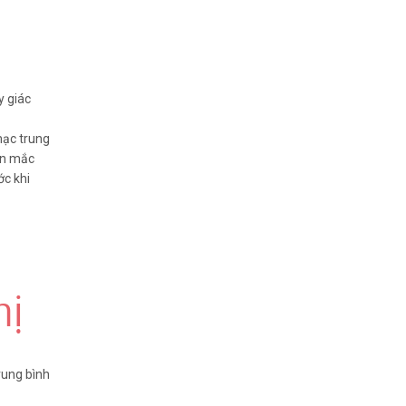
y giác
mạc trung
ân mắc
ớc khi
hị
trung bình