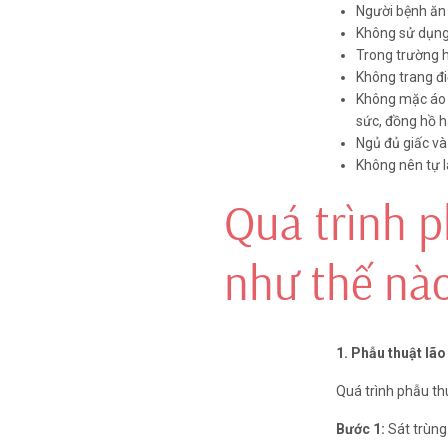
Người bệnh ăn 
Không sử dụng 
Trong trường h
Không trang đ
Không mặc áo c
sức, đồng hồ h
Ngủ đủ giấc và
Không nên tự l
Quá trình p
2/2
Phẫu thuật LBV Pr
như thế nà
LBV (Laser Blended Vision) là 
bằng công nghệ laser với cơ 
1. Phẫu thuật lã
dụng tia Laser Excimer chiếu
mạc điều chỉnh độ khúc xạ để
Quá trình phẫu th
mắt không chủ đạo nhìn gần t
thuật LBV Presbyond là Fem
Bước 1:
Sát trùng