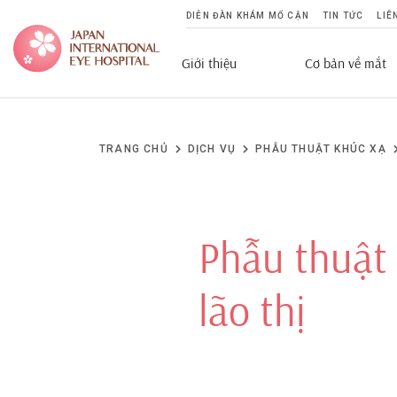
DIỄN ĐÀN KHÁM MỔ CẬN
TIN TỨC
LIÊ
Giới thiệu
Cơ bản về mắt
1/2
Phakic IPCL Presb
TRANG CHỦ
DỊCH VỤ
PHẪU THUẬT KHÚC XẠ
Phẫu thuật Phakic IPCL Pres
nhãn 3 tiêu cự (dành cho tầm 
có độ an toàn cao đặt trực tiế
Phẫu thuật 
sau mống mắt và trước thủy t
thời cận thị hoặc viễn thị, lão t
lão thị
XEM CHI TIẾT