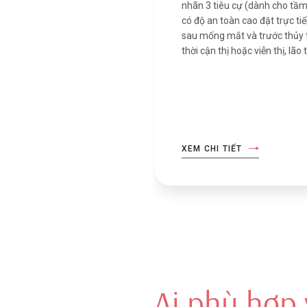
nhãn 3 tiêu cự (dành cho tầm 
có độ an toàn cao đặt trực tiế
sau mống mắt và trước thủy t
thời cận thị hoặc viễn thị, lão t
XEM CHI TIẾT
Ai phù hợp 