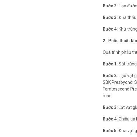
vạt giác mạc bằng tia Laser)
Bước 2:
Tạo đường
giác mạc bằng dao vi phẫu M
Bước 3:
Đưa thấu 
Bước 4:
Khử trùng
XEM CHI TIẾT
2. Phẫu thuật lã
Quá trình phẫu th
Bước 1:
Sát trùng
Bước 2:
Tạo vạt g
SBK Presbyond: Sử
Femtosecond Pres
mạc
Bước 3:
Lật vạt g
Bước 4:
Chiếu tia
Bước 5:
Đưa vạt g