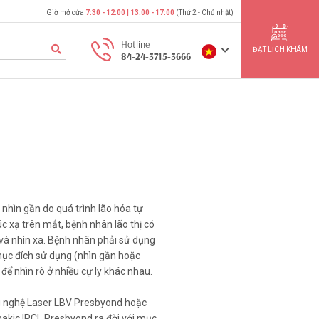
Giờ mở cửa
7:30 - 12:00 | 13:00 - 17:00
(Thứ 2 - Chủ nhật)
Hotline
ĐẶT LỊCH KHÁM
84-24-3715-3666
c nhìn gần do quá trình lão hóa tự
úc xạ trên mắt, bệnh nhân lão thị có
 và nhìn xa. Bệnh nhân phải sử dụng
mục đích sử dụng (nhìn gần hoặc
để nhìn rõ ở nhiều cự ly khác nhau.
ông nghệ Laser LBV Presbyond hoặc
hakic IPCL Presbyond ra đời với mục