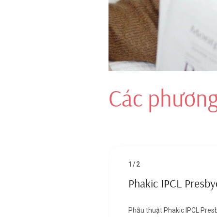
vạt giác mạc bằng tia Laser)
giác mạc bằng dao vi phẫu M
XEM CHI TIẾT
Các phương
1/2
Phakic IPCL Presb
Phẫu thuật Phakic IPCL Pres