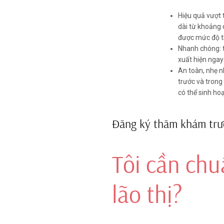
Hiệu quả vượt t
dài từ khoảng 
được mức độ tiế
Nhanh chóng: t
1/2
xuất hiện nga
An toàn, nhẹ n
Phakic IPCL Presb
trước và trong
có thể sinh ho
Phẫu thuật Phakic IPCL Pres
nhãn 3 tiêu cự (dành cho tầm 
có độ an toàn cao đặt trực tiế
sau mống mắt và trước thủy t
thời cận thị hoặc viễn thị, lão t
Tôi cần chu
lão thị?
XEM CHI TIẾT