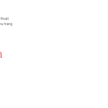
thuật.
hư trang
a