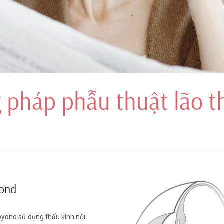
 và SBK Presbyond (tạo vạt
oria SBK).
 pháp phẫu thuật lão t
yond
byond sử dụng thấu kính nội