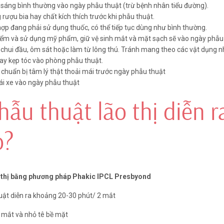
sáng bình thường vào ngày phẫu thuật (trừ bệnh nhân tiểu đường).
rượu bia hay chất kích thích trước khi phẫu thuật.
ợp đang phải sử dụng thuốc, có thể tiếp tục dùng như bình thường.
iểm và sử dụng mỹ phẩm, giữ vệ sinh mắt và mặt sạch sẽ vào ngày phẫu 
hui đầu, ôm sát hoặc làm từ lông thú. Tránh mang theo các vật dụng n
ay kẹp tóc vào phòng phẫu thuật.
 chuẩn bị tâm lý thật thoải mái trước ngày phẫu thuật
ái xe vào ngày phẫu thuật
hẫu thuật lão thị diễn r
esbyond
o?
phẫu thuật điều trị lão thị
chế tạo vạt giác mạc và sử
o thị bằng phương pháp Phakic IPCL Presbyond
 đa điểm lên nhu mô giác
 mắt chủ đạo nhìn xa tốt và
uật diễn ra khoảng 20-30 phút/ 2 mắt
ốt. Có hai hình thức phẫu
tosecond Presbyond (tạo
 mắt và nhỏ tê bề mặt