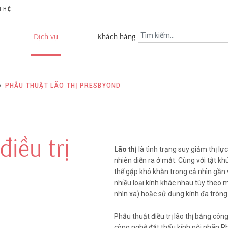
N HỆ
Dịch vụ
Khách hàng
yond
PHẪU THUẬT LÃO THỊ PRESBYOND
byond sử dụng thấu kính nội
nhìn gần, trung gian và xa)
p vào bên trong mắt, ở vị trí
điều trị
inh thể để điều chỉnh đồng
Lão thị
là tình trạng suy giảm thị lự
hị, kết hợp loạn thị.
nhiên diễn ra ở mắt. Cùng với tật kh
thể gặp khó khăn trong cả nhìn gần
nhiều loại kính khác nhau tùy theo 
nhìn xa) hoặc sử dụng kính đa tròng 
Phẫu thuật điều trị lão thị bằng c
công nghệ đặt thấu kính nội nhãn P