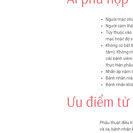
2/2
Phẫu thuật LBV Pr
Người mắc ch
Người cảm thấy
LBV (Laser Blended Vision) là 
Tùy thuộc vào 
bằng công nghệ laser với cơ 
mạc hoặc độ s
dụng tia Laser Excimer chiếu
Không có bất t
mạc điều chỉnh độ khúc xạ để
tâm). Không mắ
mắt không chủ đạo nhìn gần t
các bệnh viêm 
thuật LBV Presbyond là Fem
thực hiện phẫu
vạt giác mạc bằng tia Laser)
Nhãn áp nằm t
giác mạc bằng dao vi phẫu M
Bệnh nhân mắc
Bệnh nhân khô
Ưu điểm từ 
XEM CHI TIẾT
Phẫu thuật điều tr
và xa, bệnh nhân 