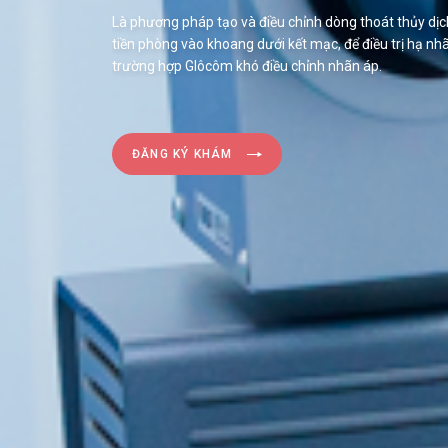
Là phương pháp tạo và điều chỉnh dòng thoát thủy dịc
tiền phòng vào khoang dưới kết mạc, để điều trị hạ nh
trường hợp Glôcôm khó điều chỉnh nhãn áp.
ĐĂNG KÝ KHÁM