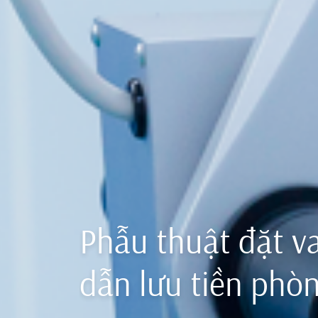
Phẫu thuật đặt v
dẫn lưu tiền phò