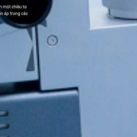
h một chiều từ
ãn áp trong các