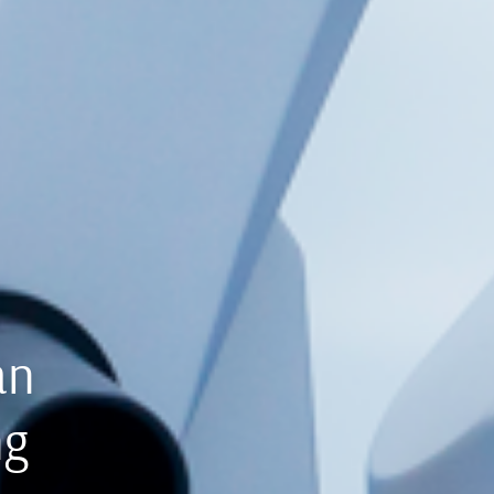
an
ng