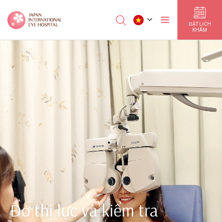
ĐẶT LỊCH
KHÁM
Đo thị lực và kiểm tra