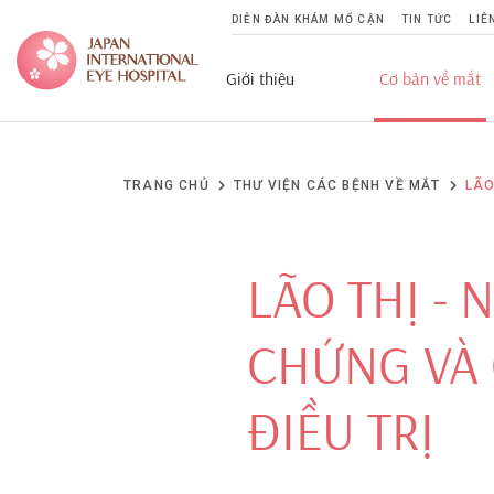
DIỄN ĐÀN KHÁM MỔ CẬN
TIN TỨC
LIÊ
Giới thiệu
Cơ bản về mắt
TRANG CHỦ
THƯ VIỆN CÁC BỆNH VỀ MẮT
LÃO
LÃO THỊ -
CHỨNG VÀ
ĐIỀU TRỊ