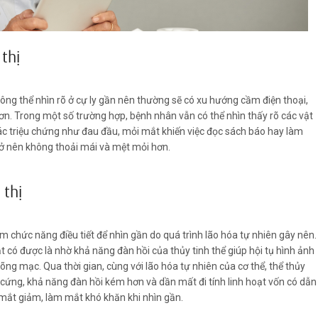
thị
y suy giảm thị lực nhìn gần, thường xuất hiện ở độ tuổi ngoài 40.
không thể nhìn rõ ở cự ly gần nên thường sẽ có xu hướng cầm điện thoại,
hơn. Trong một số trường hợp, bệnh nhân vẫn có thể nhìn thấy rõ các vật
ác triệu chứng như đau đầu, mỏi mắt khiến việc đọc sách báo hay làm
trở nên không thoải mái và mệt mỏi hơn.
 thị
iảm chức năng điều tiết để nhìn gần do quá trình lão hóa tự nhiên gây nên.
t có được là nhờ khả năng đàn hồi của thủy tinh thể giúp hội tụ hình ảnh
võng mạc. Qua thời gian, cùng với lão hóa tự nhiên của cơ thể, thể thủy
cứng, khả năng đàn hồi kém hơn và dần mất đi tính linh hoạt vốn có dẫn
 mắt giảm, làm mắt khó khăn khi nhìn gần.