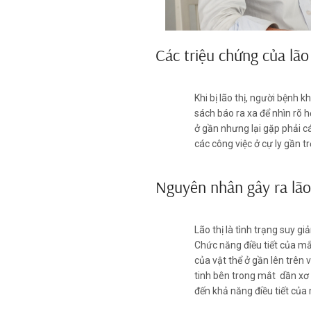
Các triệu chứng của lão 
Lão thị là tật khúc xạ gâ
Khi bị lão thị, người bệnh 
sách báo ra xa để nhìn rõ 
ở gần nhưng lại gặp phải c
các công việc ở cự ly gần 
Nguyên nhân gây ra lão
Lão thị là tình trạng suy g
Chức năng điều tiết của mắ
của vật thể ở gần lên trên 
tinh bên trong mắt dần xơ 
đến khả năng điều tiết của