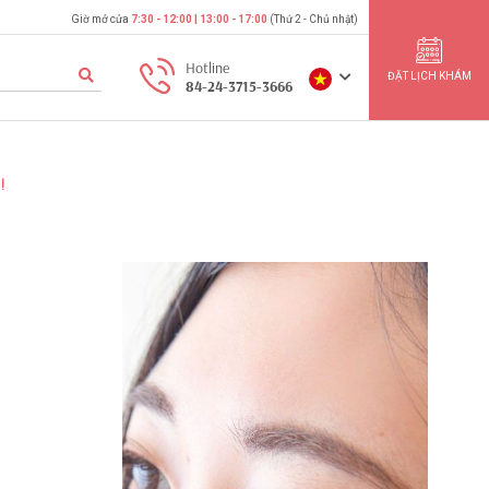
Giờ mở cửa
7:30 - 12:00 | 13:00 - 17:00
(Thứ 2 - Chủ nhật)
Hotline
ĐẶT LỊCH KHÁM
84-24-3715-3666
Ị