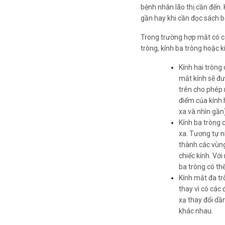
bệnh nhân lão thị cần đến. 
gần hay khi cần đọc sách b
Trong trường hợp mắt có các
tròng, kính ba tròng hoặc k
Kính hai tròng
mắt kính sẽ đư
trên cho phép m
điểm của kính 
xa và nhìn gần
Kính ba tròng 
xa. Tương tự n
thành các vùng
chiếc kính. Với
ba tròng có th
Kính mắt đa tr
thay vì có các
xạ thay đổi dần
khác nhau.