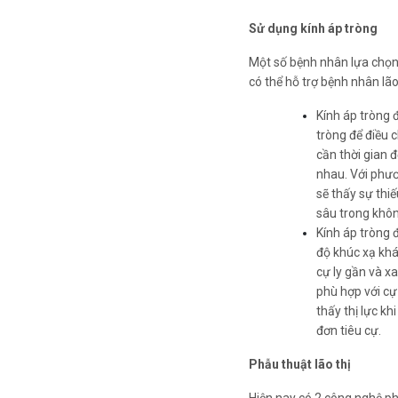
Sử dụng kính áp tròng
Một số bệnh nhân lựa chọn g
có thể hỗ trợ bệnh nhân lão 
Kính áp tròng 
tròng để điều 
cần thời gian 
nhau. Với phươ
sẽ thấy sự thi
sâu trong khôn
Kính áp tròng đ
độ khúc xạ khá
cự ly gần và x
phù hợp với cự
thấy thị lực kh
đơn tiêu cự.
Phẫu thuật lão thị