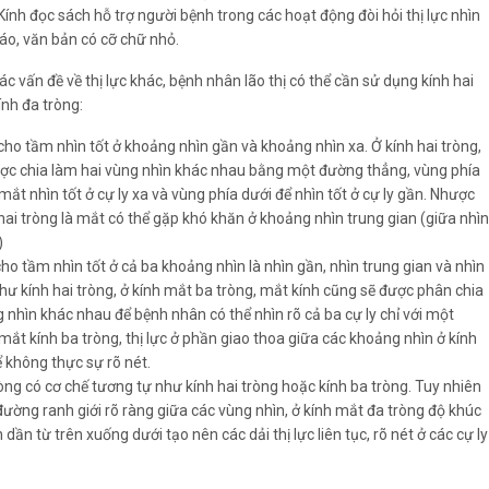
Kính đọc sách hỗ trợ người bệnh trong các hoạt động đòi hỏi thị lực nhìn
áo, văn bản có cỡ chữ nhỏ.
 vấn đề về thị lực khác, bệnh nhân lão thị có thể cần sử dụng kính hai
ính đa tròng:
 cho tầm nhìn tốt ở khoảng nhìn gần và khoảng nhìn xa. Ở kính hai tròng,
ợc chia làm hai vùng nhìn khác nhau bằng một đường thẳng, vùng phía
ắt nhìn tốt ở cự ly xa và vùng phía dưới để nhìn tốt ở cự ly gần. Nhược
hai tròng là mắt có thể gặp khó khăn ở khoảng nhìn trung gian (giữa nhìn
)
cho tầm nhìn tốt ở cả ba khoảng nhìn là nhìn gần, nhìn trung gian và nhìn
hư kính hai tròng, ở kính mắt ba tròng, mắt kính cũng sẽ được phân chia
 nhìn khác nhau để bệnh nhân có thể nhìn rõ cả ba cự ly chỉ với một
 mắt kính ba tròng, thị lực ở phần giao thoa giữa các khoảng nhìn ở kính
ể không thực sự rõ nét.
òng có cơ chế tương tự như kính hai tròng hoặc kính ba tròng. Tuy nhiên
 đường ranh giới rõ ràng giữa các vùng nhìn, ở kính mắt đa tròng độ khúc
 dần từ trên xuống dưới tạo nên các dải thị lực liên tục, rõ nét ở các cự ly