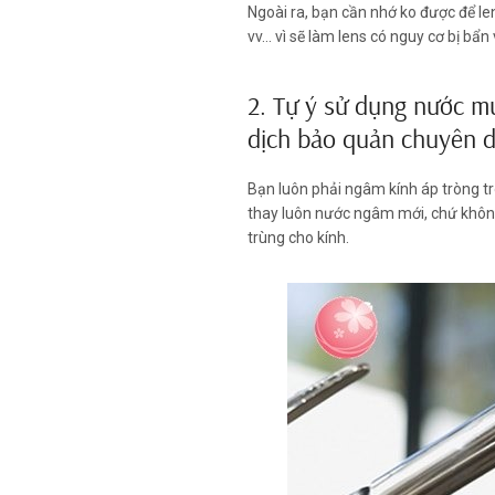
Ngoài ra, bạn cần nhớ ko được để l
vv… vì sẽ làm lens có nguy cơ bị bẩ
2. Tự ý sử dụng nước m
dịch bảo quản chuyên 
Bạn luôn phải ngâm kính áp tròng tr
thay luôn nước ngâm mới, chứ không
trùng cho kính.