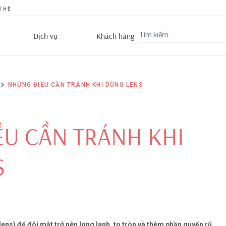
N HỆ
Dịch vụ
Khách hàng
NHỮNG ĐIỀU CẦN TRÁNH KHI DÙNG LENS
U CẦN TRÁNH KHI
S
lens) để đôi mắt trở nên long lanh, to tròn và thêm phần quyến rũ.