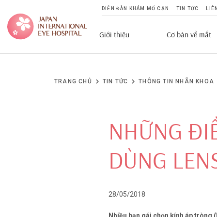
DIỄN ĐÀN KHÁM MỔ CẬN
TIN TỨC
LIÊ
Giới thiệu
Cơ bản về mắt
TRANG CHỦ
TIN TỨC
THÔNG TIN NHÃN KHOA
NHỮNG ĐIỀ
DÙNG LEN
28/05/2018
Nhiều bạn gái chọn kính áp tròng (