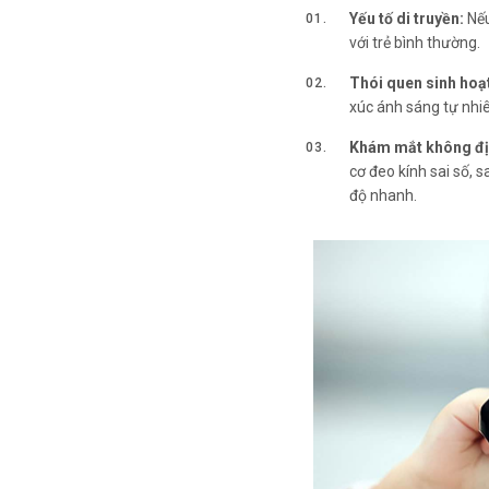
Yếu tố di truyền:
Nếu
với trẻ bình thường.
Thói quen sinh hoạ
xúc ánh sáng tự nhiê
Khám mắt không đị
cơ đeo kính sai số, 
độ nhanh.