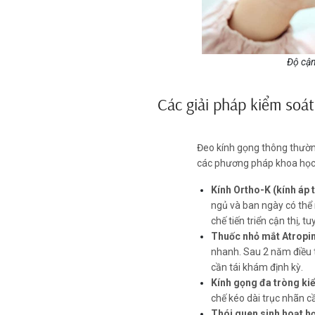
Độ cận
Các giải pháp kiểm soát 
Đeo kính gọng thông thườn
các phương pháp khoa học 
Kính Ortho-K (kính áp
ngủ và ban ngày có thể 
chế tiến triển cận thị, 
Thuốc nhỏ mắt Atropin
nhanh. Sau 2 năm điều t
cần tái khám định kỳ.
Kính gọng đa tròng kiể
chế kéo dài trục nhãn cầ
Thói quen sinh hoạt hợ