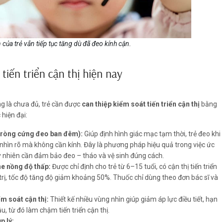
 của trẻ vẫn tiếp tục tăng dù đã đeo kính cận.
tiến triển cận thị hiện nay
g là chưa đủ, trẻ cần được
can thiệp kiểm soát tiến triển cận thị
bằng
hiện đại:
 tròng cứng đeo ban đêm):
Giúp định hình giác mạc tạm thời, trẻ đeo khi
nhìn rõ mà không cần kính. Đây là phương pháp hiệu quả trong việc ức
tuy nhiên cần đảm bảo đeo – tháo và vệ sinh đúng cách.
e nồng độ thấp:
Được chỉ định cho trẻ từ 6–15 tuổi, có cận thị tiến triển
rị, tốc độ tăng độ giảm khoảng 50%. Thuốc chỉ dùng theo đơn bác sĩ và
m soát cận thị:
Thiết kế nhiều vùng nhìn giúp giảm áp lực điều tiết, hạn
u, từ đó làm chậm tiến triển cận thị.
p lý: