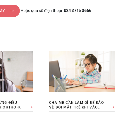
Hoặc qua số điện thoại:
024 3715 3666
GAY
ỮNG ĐIỀU
CHA MẸ CẦN LÀM GÌ ĐỂ BẢO
NH ORTHO-K
VỆ ĐÔI MẮT TRẺ KHI VÀO
NĂM HỌC MỚI?