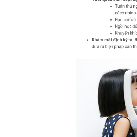
Tuân thủ ng
cách nhìn 
Hạn chế sử d
Ngồi học đú
Khuyến khíc
Khám mắt định kỳ tại 
đưa ra biện pháp can thi