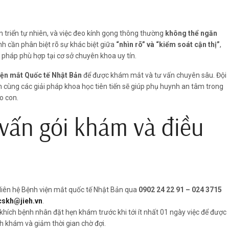
iến triển tự nhiên, và việc đeo kính gọng thông thường
không thể ngăn
nh cần phân biệt rõ sự khác biệt giữa
“nhìn rõ” và “kiểm soát cận thị”
,
pháp phù hợp tại cơ sở chuyên khoa uy tín.
iện mắt Quốc tế Nhật Bản
để được khám mắt và tư vấn chuyên sâu. Đội
m cùng các giải pháp khoa học tiên tiến sẽ giúp phụ huynh an tâm trong
o con.
vấn gói khám và điều
liên hệ Bệnh viện mắt quốc tế Nhật Bản qua
0902 24 22 91 – 024 3715
cskh@jieh.vn
.
khích bệnh nhân đặt hẹn khám trước khi tới ít nhất 01 ngày việc để được
ch khám và giảm thời gian chờ đợi.