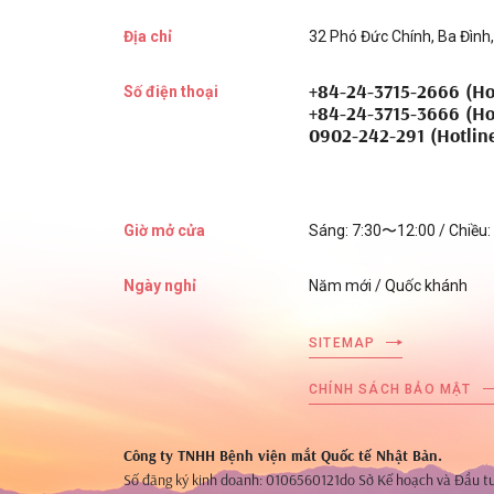
Địa chỉ
32 Phó Đức Chính, Ba Đình,
+84-24-3715-2666 (Ho
Số điện thoại
+84-24-3715-3666 (Ho
0902-242-291 (Hotlin
Giờ mở cửa
Sáng: 7:30〜12:00 / Chiều
Ngày nghỉ
Năm mới / Quốc khánh
SITEMAP
CHÍNH SÁCH BẢO MẬT
Công ty TNHH Bệnh viện mắt Quốc tế Nhật Bản.
Số đăng ký kinh doanh: 0106560121
do Sở Kế hoạch và Đầu t