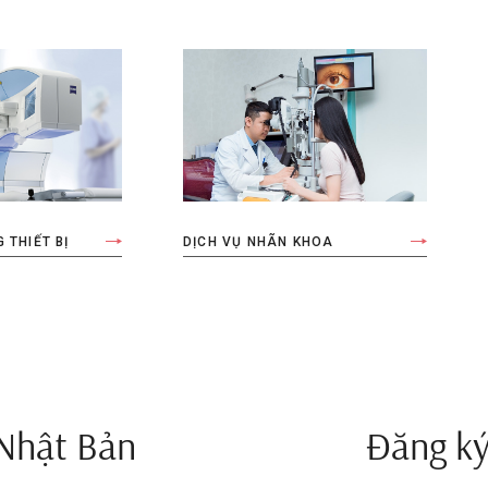
 THIẾT BỊ
DỊCH VỤ NHÃN KHOA
 Nhật Bản
Đăng ký