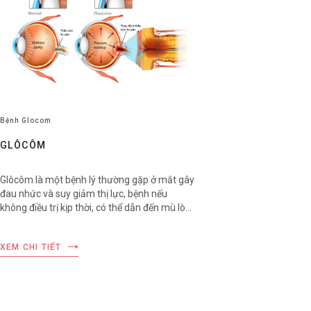
Bệnh Glocom
GLÔCÔM
Glôcôm là một bệnh lý thường gặp ở mắt gây
đau nhức và suy giảm thị lực, bệnh nếu
không điều trị kịp thời, có thể dẫn đến mù lòa
trong những trường hợp nặng.
XEM CHI TIẾT