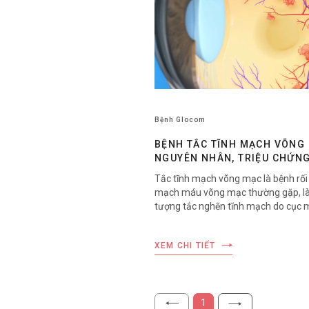
Bệnh Glocom
BỆNH TẮC TĨNH MẠCH VÕNG 
NGUYÊN NHÂN, TRIỆU CHỨNG
CÁCH ĐIỀU TRỊ
Tắc tĩnh mạch võng mạc là bệnh rối
mạch máu võng mạc thường gặp, là
tượng tắc nghẽn tĩnh mạch do cục
hoặc dịch tích tụ, làm suy yếu chức
võng mạc và ảnh hưởng tới thị lực. 
XEM CHI TIẾT
sàng, tắc tĩnh mạch võng mạc được
thành tắc tĩnh mạch nhánh và tắc t
trung tâm:
1