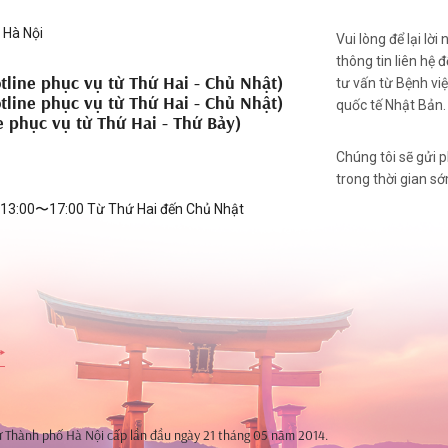
 Hà Nội
Vui lòng để lại lời
thông tin liên hệ 
tline phục vụ từ Thứ Hai - Chủ Nhật)
tư vấn từ Bệnh vi
tline phục vụ từ Thứ Hai - Chủ Nhật)
quốc tế Nhật Bản.
e phục vụ từ Thứ Hai - Thứ Bảy)
Chúng tôi sẽ gửi 
trong thời gian s
: 13:00〜17:00 Từ Thứ Hai đến Chủ Nhật
ư Thành phố Hà Nội cấp lần đầu ngày 21 tháng 05 năm 2014.