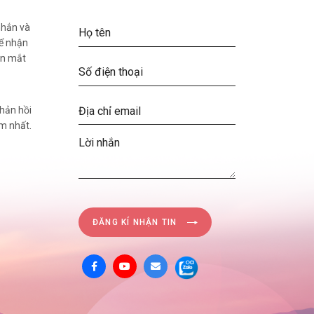
 nhắn và
để nhận
ện mắt
phản hồi
ớm nhất.
ĐĂNG KÍ NHẬN TIN