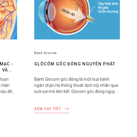
Bệnh Glocom
MẠC -
GLÔCÔM GÓC ĐÓNG NGUYÊN PHÁT
 VÀ
 loạn
Bệnh Glocom góc đóng là một loại bệnh
 hiện
ngăn chặn hệ thống thoát dịch nội nhãn qua
 máu đông
lưới sợi mô liên kết. Glocom góc đóng nguyên
 năng của
phát gặp nhiều ở người châu Á do cấu trúc
Về lâm
giải phẫu nhãn cầu của người châu Á nhỏ
XEM CHI TIẾT
 chia
hơn người châu âu. Bệnh thường xuất hiện ở
ĩnh mạch
người 35 tuổi trở lên, tuổi càng cao khả năng
bị glocom càng lớn. Ở Việt Nam, glôcôm
được biết đến trong dân gian dưới tên “thiên
đầu thống”.