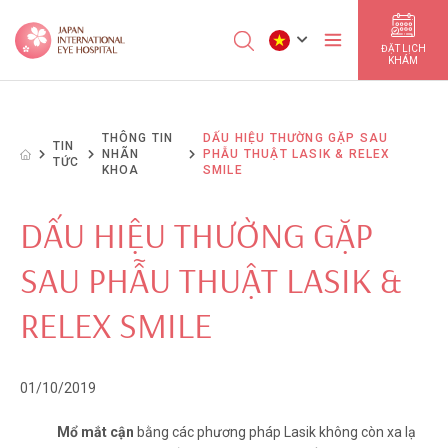
ĐẶT LỊCH
KHÁM
THÔNG TIN
DẤU HIỆU THƯỜNG GẶP SAU
TIN
NHÃN
PHẪU THUẬT LASIK & RELEX
TỨC
KHOA
SMILE
DẤU HIỆU THƯỜNG GẶP
SAU PHẪU THUẬT LASIK &
RELEX SMILE
01/10/2019
Mổ mắt cận
bằng các phương pháp Lasik không còn xa lạ