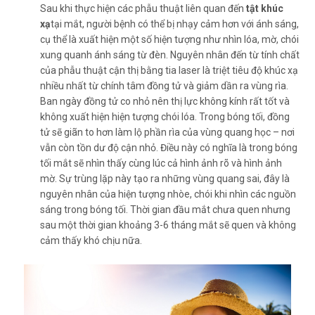
Sau khi thực hiện các phẫu thuật liên quan đến
tật khúc
xạ
tại mắt, người bệnh có thể bị nhạy cảm hơn với ánh sáng,
cụ thể là xuất hiện một số hiện tượng như nhìn lóa, mờ, chói
xung quanh ánh sáng từ đèn. Nguyên nhân đến từ tính chất
của phẫu thuật cận thị bằng tia laser là triệt tiêu độ khúc xạ
nhiều nhất từ chính tâm đồng tử và giảm dần ra vùng rìa.
Ban ngày đồng tử co nhỏ nên thị lực không kính rất tốt và
không xuất hiện hiện tượng chói lóa. Trong bóng tối, đồng
tử sẽ giãn to hơn làm lộ phần rìa của vùng quang học – nơi
vẫn còn tồn dư độ cận nhỏ. Điều này có nghĩa là trong bóng
tối mắt sẽ nhìn thấy cùng lúc cả hình ảnh rõ và hình ảnh
mờ. Sự trùng lặp này tạo ra những vùng quang sai, đây là
nguyên nhân của hiện tượng nhòe, chói khi nhìn các nguồn
sáng trong bóng tối. Thời gian đầu mắt chưa quen nhưng
sau một thời gian khoảng 3-6 tháng mắt sẽ quen và không
cảm thấy khó chịu nữa.