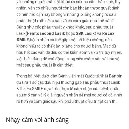
với những người mắc tật khúc xạ có nhu cầu tháo kính, tuy
nhiên, vẫn có nhiều người còn băn khoăn trước quyết định
có nên mổ cận hay không vì những lo lắng không rõ sau
phẫu thuật mắt sẽ ra sao và có cảm giác như thế nào?
Cũng như các phẫu thuật y khoa khác, sau phẫu thuật
Lasik
(
Femtosecond Lasik
hoặc
SBK Lasik
) và
R
eLex
SMILE
,
bệnh nhân có thể gặp một số triệu chứng, nếu
không hiểu rõ có thể gây lo lắng cho người bệnh. Mặc dù
hầu hết các vấn đề đều có thể kiểm soát và xử trí, tuy nhiên,
việc hiểu đúng để chủ động trong việc chăm sóc và bảo vệ
mắt sau phẫu thuật là cần thiết.
Trong bài viết dưới đây, Bệnh viện mắt Quốc tế Nhật Bản xin
đưa ra 1 số các dấu hiệu thường gặp sau phẫu thuật Lasik
& ReLEx SMILE dựa trên thực tế cảm nhận của bệnh nhân
sau mổ cận và lý giải nguyên nhân để mọi người có cái nhìn
rõ hơn về cảm giác sau khi phẫu thuật điều trị tật cận thị.
Nhạy cảm với ánh sáng