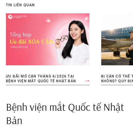
TIN LIÊN QUAN
ƯU ĐÃI MỔ CẬN THÁNG 6/2026 TẠI
BỊ CẬN CÓ THỂ 
BỆNH VIỆN MẮT QUỐC TẾ NHẬT BẢN
KHÔNG? QUY ĐỊN
PHÁP
Bệnh viện mắt Quốc tế Nhật
Bản