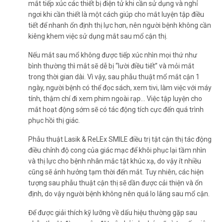
mắt tiếp xúc các thiết bị điện tử khi cần sử dụng và nghỉ
ngơi khi cần thiết là một cách giúp cho mắt luyện tập điều
tiết để nhanh ổn định thị lực hơn, nên người bệnh không cần
kiêng khem việc sử dụng mắt sau mổ cận thị.
Nếu mắt sau mổ không được tiếp xúc nhìn mọi thứ như
bình thường thì mắt sẽ dễ bị “lười điều tiết” và mỏi mắt
trong thời gian dài. Vì vậy, sau phẫu thuật mổ mắt cận 1
ngày, người bệnh có thể đọc sách, xem tivi, làm việc với máy
tính, thậm chí đi xem phim ngoài rạp… Việc tập luyện cho
mắt hoạt động sớm sẽ có tác động tích cực đến quá trình
phục hồi thị giác.
Phẫu thuật Lasik & ReLEx SMILE điều trị tật cận thị tác động
điều chỉnh độ cong của giác mạc để khôi phục lại tầm nhìn
và thị lực cho bệnh nhân mắc
tật khúc xạ
, do vậy ít nhiều
cũng sẽ ảnh hưởng tạm thời đến mắt. Tuy nhiên, các hiện
tượng sau phẫu thuật cận thị sẽ dần được cải thiện và ổn
định, do vậy người bệnh không nên quá lo lắng sau mổ cận.
Để được giải thích kỹ lưỡng về dấu hiệu thường gặp sau