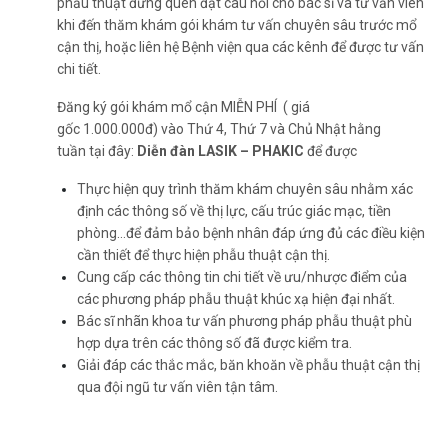
phẫu thuật đừng quên đặt câu hỏi cho bác sĩ và tư vấn viên
khi đến thăm khám gói khám tư vấn chuyên sâu trước mổ
cận thị, hoặc liên hệ Bệnh viện qua các kênh để được tư vấn
chi tiết.
Đăng ký gói khám mổ cận MIỄN PHÍ ( giá
gốc 1.000.000đ) vào Thứ 4, Thứ 7 và Chủ Nhật hằng
tuần tại đây:
Diễn đàn LASIK – PHAKIC
để được
Thực hiện quy trình thăm khám chuyên sâu nhằm xác
định các thông số về thị lực, cấu trúc giác mạc, tiền
phòng...để đảm bảo bệnh nhân đáp ứng đủ các điều kiện
cần thiết để thực hiện phẫu thuật cận thị.
Cung cấp các thông tin chi tiết về ưu/nhược điểm của
các phương pháp phẫu thuật khúc xạ hiện đại nhất.
Bác sĩ nhãn khoa tư vấn phương pháp phẫu thuật phù
hợp dựa trên các thông số đã được kiểm tra.
Giải đáp các thắc mắc, băn khoăn về phẫu thuật cận thị
qua đội ngũ tư vấn viên tận tâm.