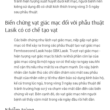
tránh hiện tượng xuất huyết dưới kết mạc, người bệnh nên
kiêng sử dụng đồ có chất kích thích trong vòng 3-5 ngày
sau phẫu thuật.
Biến chứng vạt giác mạc đối với phẫu thuật
Lasik có cơ chế tạo vạt
Các biến chứng như lệch vạt giác mạc, nếp gấp vạt giác
mạc có thể xảy ra trong các phẫu thuật tạo vạt giác mạc
Femtosecond Lasik hoặc SBK Lasik. Trượt vạt giác mạc -
hiện tượng vạt giác mạc bị tách ra khỏi phần còn lại của
giác mạc cũng là một nguy cơ có thể xảy ra ngay sau khi
mổ cận thị nếu như mắt bị va chạm mạnh. Do vậy, bệnh
nhân cần tuân thủ các chỉ dẫn chăm sóc mắt sau phẫu
thuật của nhân viên y tế như đảm bảo sử dụng kính bảo hộ,
kể cả trong lúc ngủ, trong vòng 3 ngày sau phẫu thuật để
tránh trường hợp sơ ý va chạm vào mắt dẫn đến các biến
chứng về vạt. Bên cạnh đó, do vạt giác mạc nên người
bệnh sẽ thấy cộm mắt trong vài ngày đầu rồi hết dần.
Nhiễm trùng