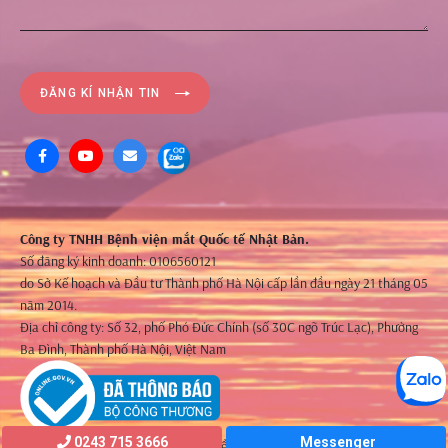
ĐĂNG KÍ NHẬN TIN
Công ty TNHH Bệnh viện mắt Quốc tế Nhật Bản.
Số đăng ký kinh doanh: 0106560121
do Sở Kế hoạch và Đầu tư Thành phố Hà Nội cấp lần đầu ngày 21 tháng 05
năm 2014.
Địa chỉ công ty: Số 32, phố Phó Đức Chính (số 30C ngõ Trúc Lạc), Phường
Ba Đình, Thành phố Hà Nội, Việt Nam
0243 715 3666
Messenger
©2021 Bản quyền thuộc về JIEH