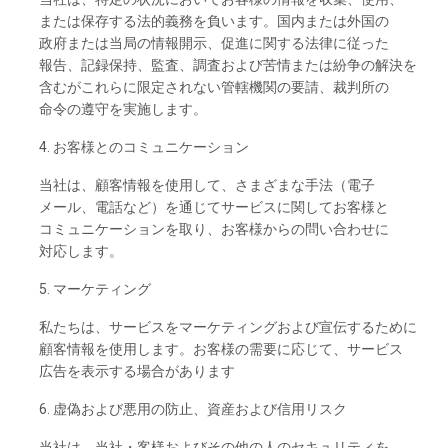
または
保存する
法的義務を
負います。
国内または
外国の
政府または
当局の
情報開示、
促進に
関する
法律に
従った
報告、
記録保持、
監査、
調査および
苦情または
紛争の
解決を
含むがこれらに
限定さ
れな
い
管轄機関の
要請、
裁判所の
命令の
遵守を
実施し
ます。
4. お
客様との
コミュニケーション
当社は、
顧客情報を
使用して、さまざまな
手法
（電子
メール、
電話な
ど）を
通じて
サービスに
関してお
客様と
コミュニケーションを
取り、お
客様からの
問い
合わ
せに
対応し
ます。
5. マーケティング
私たちは、
サービスを
マーケティングおよび
宣伝するために
顧客情報を
使用し
ます。
お
客様の
需要に
応じて、
サービス
広告を
表示する
場合があります
6. 虚偽および
悪用の
防止、
資産および
信用
リスク
当社は、
当社
・
客様およびその
他の
人の
セキュリティを