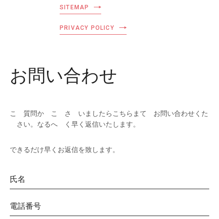
SITEMAP
PRIVACY POLICY
お問い合わせ
こ
゙
質問か
゙こ
゙さ
゙いましたらこちらまて
゙お
問い
合わ
せくた
゙さ
い。なるへ
゙く
早く
返信いたします。
できるだけ
早くお
返信を
致し
ます。