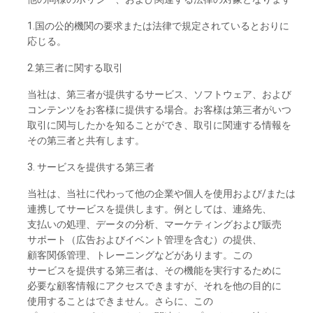
1.国の
公的機関の
要求または
法律で
規定さ
れて
いると
おりに
応じる。
2.第三者に
関する
取引
当社は、
第三者が
提供する
サービス、
ソフトウェア、
および
コンテンツを
お
客様に
提供する
場合。
お
客様は
第三者がいつ
取引に
関与したかを
知ることができ、
取引に
関連する
情報を
その
第三者と
共有し
ます。
3. サービスを
提供する
第三者
当社は、
当社に
代わって
他の
企業や
個人を
使用および
/または
連携して
サービスを
提供し
ます。
例としては、
連絡先、
支払いの
処理、
データの
分析、
マーケティングおよび
販売
サポート
（広告および
イベント
管理を
含む）の
提供、
顧客関係管理、
トレーニングな
どがあります。
この
サービスを
提供する
第三者は、その
機能を
実行するために
必要な
顧客情報に
アクセスできますが、それを
他の
目的に
使用することは
できません。さらに、
この