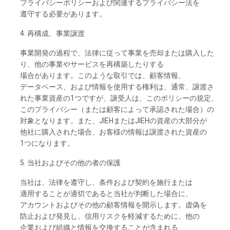
プライバシーポリシーおよび
関連する
プライバシー
法を
遵守する
必要があります。
4. 再構成、
事業譲渡
事業開発の
過程で、
法律に
従って
事業を
売却または
購入した
り、
他の
事業や
サービスを
再構築した
りする
場合があります。このような
取引では、
顧客情報、
データベース、
および
情報を
使用する
権利は、
通常、
譲渡さ
れた
事業資産の
1つですが、
譲受人は、この
ポリシーの
規定、
この
プライバシー
（または
顧客に
よって
承認さ
れた
場合）の
対象となります。また、
JIEHまたは
JIEHの
資産の
大部分が
他社に
購入さ
れた
場合、
お
客様の
情報は
譲渡さ
れた
資産の
1つになり
ます。
5. 当社およびその
他の
者の
保護
当社は、
法律を
遵守し、
条件および
契約を
施行または
適用することが
適切であると
当社が
判断した
場合に、
アカウントおよびその
他の
顧客情報を
開示し
ます。
虚偽を
防止および
発見し、
信用
リスクを
軽減するために、
他の
企業および
組織と
情報を
交換することが
含まれる