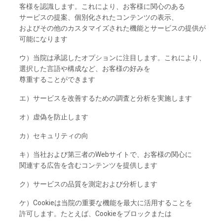
客様を
認識し
ます。
これにより、
お
客様に
関心の
ある
サービスの
提案、
個別化さ
れた
コンテンツの
表示、
およびその
他の
カスタマイズさ
れた
機能と
サービスの
提供が
可能になります
ウ）
当院は
承認した
オプションに
注目し
ます。
これにより、
選択した
言語や
構成な
ど、
お
客様の
好みを
尊重することができます
エ）
サービスを
改善するための
調査と
分析を
実施し
ます
オ）
虚偽を
防止し
ます
カ）
セキュリティの
向
キ）
当社および
第三者の
Webサイトで、お
客様の
関心に
関連する
広告を
含む
コンテンツを
提供し
ます
ク）
サービスの
品質を
測定および
分析し
ます
ケ）
Cookieは
当院の
重要な
機能を
最大に
活用することを
許可し
ます。
たと
えば、
Cookieを
ブロックまたは