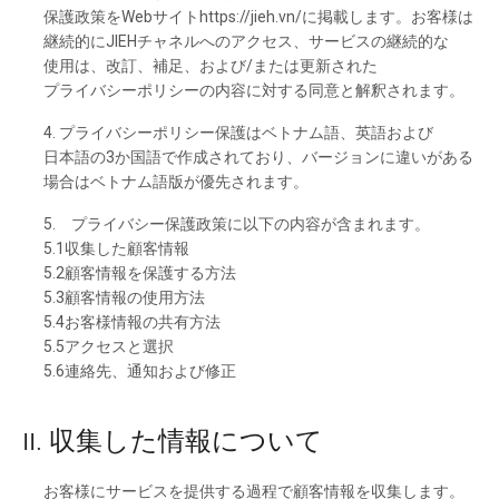
保護政策を
Webサイト
https://jieh.vn/に
掲載し
ます。
お
客様は
継続的に
JIEHチャネルへの
アクセス、
サービスの
継続的な
使用は、
改訂、
補足、
および
/または
更新さ
れた
プライバシーポリシーの
内容に
対する
同意と
解釈さ
れます。
4. プライバシーポリシー
保護は
ベトナム
語、
英語および
日本語の
3か
国語で
作成さ
れて
おり、
バージョンに
違いがある
場合は
ベトナム
語版が
優先さ
れます。
5. プライバシー
保護政策に
以下の
内容が
含まれます。
5.1収集した
顧客情報
5.2顧客情報を
保護する
方法
5.3顧客情報の
使用方法
5.4お
客様情報の
共有方法
5.5アクセスと
選択
5.6連絡先、
通知および
修正
II. 収集した
情報について
お
客様に
サービスを
提供する
過程で
顧客情報を
収集し
ます。