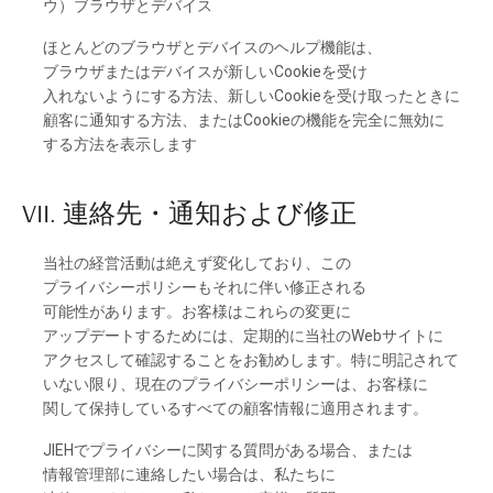
ウ）
ブラウザと
デバイス
ほと
んどの
ブラウザと
デバイスの
ヘルプ
機能は、
ブラウザまたは
デバイスが
新し
い
Cookieを
受け
入れないようにする
方法、
新し
い
Cookieを
受け
取ったときに
顧客に
通知する
方法、
または
Cookieの
機能を
完全に
無効に
する
方法を
表示し
ます
VII. 連絡先
・
通知および
修正
当社の
経営活動は
絶えず
変化しており、この
プライバシーポリシーも
それに
伴い
修正さ
れる
可能性があります。お
客様は
これらの
変更に
アップデートするためには、
定期的に
当社の
Webサイトに
アクセスして
確認することを
お
勧めします。
特に
明記さ
れて
いな
い
限り、
現在の
プライバシーポリシーは、お
客様に
関して
保持しているすべての
顧客情報に
適用さ
れます。
JIEHで
プライバシーに
関する
質問がある
場合、
または
情報管理部に
連絡した
い
場合は、
私たちに