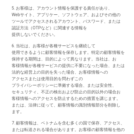
5. お
客様は、
アカウント
情報を
保護する
責任があり、
Webサイト、
アプリケー、
ソフトウェア、
およびその
他の
ツールで
アクセスさ
れる
アカウント、
パスワード、
または
認証方法
（OTPな
ど）に
関連する
情報を
提供しないでください。
6. 当社は、お
客様が
各種
サービスを
継続して
使用できるように
顧客情報を
保存し
ます。
特定の
顧客情報を
保持する
期間は、
目的に
よって
異なり
ます。
当社は、お
客様情報が
各種
サービスの
提供に
不要になった
場合、
または
法的な
経営上の
目的を
失った
場合、
お
客様情報への
アクセスまたは
使用目的を
問わ
ずこの
プライバシーポリシーに
準拠する
場合、
または
安全性、
セキュリティ、
不正の
検出および
防止の
目的以外の
場合お
客様情報への
アクセスを
防止するための
措置を
講じます。
または、
法律に
従って、
顧客情報の
識別情報部分を
削除し
ます。
7. 顧客情報は、
ベトナムを
含む
多くの
国で
保存、
アクセス、
または
転送さ
れる
場合があります。お
客様の
顧客情報を
他の