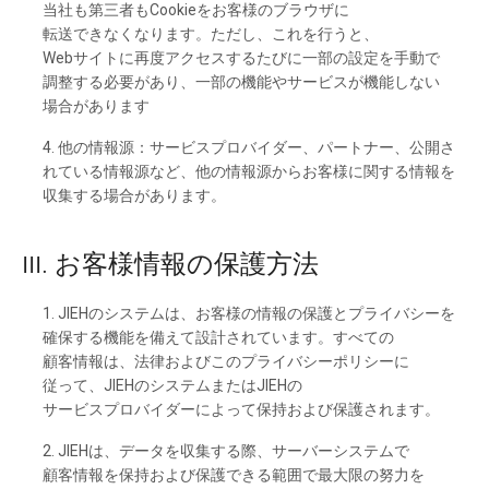
当社も
第三者も
Cookieを
お
客様の
ブラウザに
転送できなくなります。ただし、
これを
行うと、
Webサイトに
再度
アクセスするたびに
一部の
設定を
手動で
調整する
必要があり、
一部の
機能や
サービスが
機能しない
場合があります
4. 他の
情報源
：サービスプロバイダー、
パートナー、
公開さ
れて
いる
情報源な
ど、
他の
情報源から
お
客様に
関する
情報を
収集する
場合があります。
III. お
客様情報の
保護方法
1. JIEHの
システムは、お
客様の
情報の
保護と
プライバシーを
確
​​保する
機能を
備えて
設計さ
れて
います。
すべての
顧客情報は、
法律およびこの
プライバシーポリシーに
従って、
JIEHの
システムまたは
JIEHの
サービスプロバイダーに
よって
保持および
保護さ
れます。
2. JIEHは、
データを
収集する
際、
サーバーシステムで
顧客情報を
保持および
保護できる
範囲で
最大限の
努力を