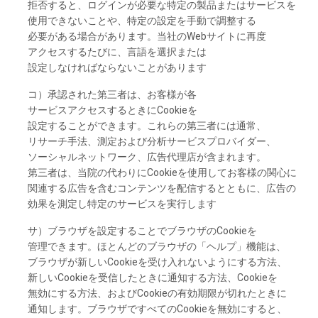
拒否すると、
ログインが
必要な
特定の
製品または
サービスを
使用できないことや、
特定の
設定を
手動で
調整する
必要がある
場合があります。
当社の
Webサイトに
再度
アクセスするたびに、
言語を
選択または
設定しなければならないことがあります
コ）
承認さ
れた
第三者は、お
客様が
各
サービスアクセスするときに
Cookieを
設定することができます。これらの
第三者には
通常、
リサーチ
手法、
測定および
分析
サービスプロバイダー、
ソーシャルネットワーク、
広告代理店が
含まれます。
第三者は、
当院の
代わ
りに
Cookieを
使用してお
客様の
関心に
関連する
広告を
含む
コンテンツを
配信するとともに、
広告の
効果を
測定し
特定の
サービスを
実行し
ます
サ）
ブラウザを
設定することで
ブラウザの
Cookieを
管理できます。ほとんどの
ブラウザの
「ヘルプ」
機能は、
ブラウザが
新し
い
Cookieを
受け
入れないようにする
方法、
新し
い
Cookieを
受信したときに
通知する
方法、
Cookieを
無効に
する
方法、
および
Cookieの
有効期限が
切れたときに
通知し
ます。
ブラウザですべての
Cookieを
無効に
すると、