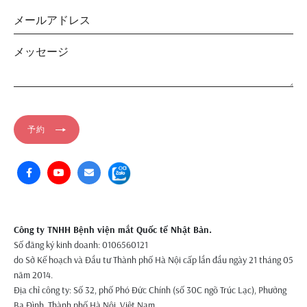
予約
Công ty TNHH Bệnh viện mắt Quốc tế Nhật Bản.
Số đăng ký kinh doanh: 0106560121
do Sở Kế hoạch và Đầu tư Thành phố Hà Nội cấp lần đầu ngày 21 tháng 05
năm 2014.
Địa chỉ công ty: Số 32, phố Phó Đức Chính (số 30C ngõ Trúc Lạc), Phường
Ba Đình, Thành phố Hà Nội, Việt Nam