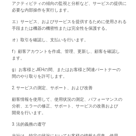
アクティビティの
傾向の
監視と
分析な
ど、
サービスの
提供に
必要な
内部操作を
実行し
ます。
エ）
サービス、
および
サービスを
提供するために
使用さ
れる
手段または
機器の
機密性または
完全性を
保護する。
オ）
取引を
確認し、
支払いを
行います。
f）顧客
アカウントを
作成、
管理、
更新し、
顧客を
確認し
ます。
g）お
客様と
JIEHの
間、
または
お
客様と
関連
パートナーの
間のやり
取りを
許可し
ます。
2. サービスの
測定、
サポート、
および
改善
顧客情報を
使用して、
使用状況の
測定、
パフォーマンスの
分析、
エラーの
修正、
サポート、
サービスの
改善および
開発を
行います。
3. 法的義務の
遵守
当社は、
特定の
状況に
おいて
お
客様の
情報を
収集、
使用、