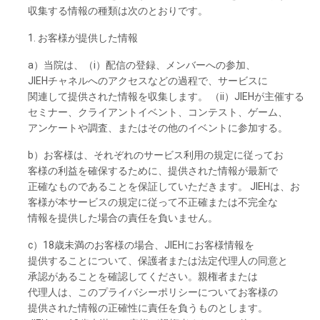
収集する
情報の
種類は
次のとおりです。
1. お
客様が
提供した
情報
a）当院は、
（i）配信の
登録、
メンバーへの
参加、
JIEHチャネルへの
アクセスな
どの
過程で、
サービスに
関連して
提供さ
れた
情報を
収集し
ます
。 （ii）JIEHが
主催する
セミナー、
クライアントイベント、
コンテスト、
ゲーム、
アンケートや
調査、
または
その
他の
イベントに
参加する。
b）お
客様は、それぞれの
サービス
利用の
規定に
従って
お
客様の
利益を
確保するために、
提供さ
れた
情報が
最新で
正確なものであることを
保証していただきます
。 JIEHは、お
客様が
本
サービスの
規定に
従って
不正確または
不完全な
情報を
提供した
場合の
責任を
負いません。
c）18歳未満の
お
客様の
場合、
JIEHに
お
客様情報を
提供することについて、
保護者または
法定代理人の
同意と
承認があることを
確認してください。
親権者または
代理人は、この
プライバシーポリシーについて
お
客様の
提供さ
れた
情報の
正確性に
責任を
負うものとします
。