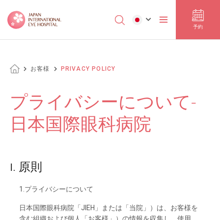
予約
お客様
PRIVACY POLICY
プライバシーについて-
日本国際眼科病院
I. 原則
1.プライバシーについて
日本国際眼科病院
「JIEH」または
「当院」）は、お
客様を
含む
組織および
個人
「お
客様」）の
情報を
収集し、
使用、