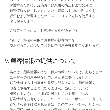
保護するために、
虚偽および
悪用の
防止および
発見に
顧客情報を
使用し
ます。
また、
資産および
信用
リスクを
評価および
管理するために
スコアリング
方法を
使用する
場合があります。
7. 特定の
目的には、
お
客様の
同意が
必要です。
当社は、
特定の
目的でお
客様の
顧客情報を
使用することについて
お
客様の
同意を
得る
場合があります
。
V. 顧客情報の
提供について
当社は、
顧客情報の
うち、
個人情報については、
あらか
じめ
ユーザーの
同意を
得な
いで、
第三者に
提供し
ません。
顧客情報は
当社の
事業の
重要な
部分であり、
顧客情報を
他者に
販売することは
ありません。
当社は、
以下に
概説するように、
法律で
許可さ
れて
いる
範囲でのみ
顧客情報を
共有し
ます。
この
プライバシーポリシーに
従って
顧客情報を
受け
取る
第三者は、この
プライバシーポリシー、
他の
同様の
ポリシー、
および
関連する
法律の
対象となります