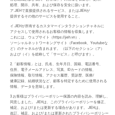
処理、
開示、
共有、
および
保存を
安全に
扱います。
ア.
JIEHで
直接提供さ
れる
サービス、
または
JIEHが
提供するその
他の
サービスを
使用すること。
イ.
JIEHが
所有する
カスタマーインタラクションチャネルに
アクセスして
使用さ
れるお
客様の
情報を
収集し
ます。
これには、
ウェブサイト
（https://jieh.vn）、
ソーシャルネットワーキングサイト
（Facebook、Youtubeな
ど）の
チャネルが
含まれます
。 （以下の
セクション
（ア）
および
（イ）を
総称して
「サービス」と
呼びます）。
2.「顧客情報」とは、
氏名、
生年月日、
国籍、
電話番号、
住所、
電子
メールアドレス、
写真、
IDカードの
情報、
保険情報、
取引情報、
アクセス
履歴、
受診歴、
医療
/
健康記録、
結婚状況な
ど、
顧客を
特定するために
使用さ
れる
情報、
データを
意味し
ます。
3.お
客様は
プライバシーポリシー
保護の
内容を
読み、
理解し、
同意し
ました
。 JIEHは、この
プライバシーポリシーを
修正、
補足、
および
/または
更新する
場合があります
。 JIEHは、
改訂、
補足、
および
/または
更新さ
れた
プライバシーポリシー