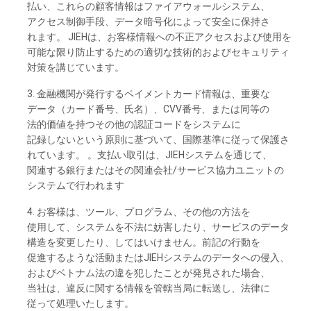
払い、これらの
顧客情報は
ファイアウォールシステム、
アクセス
制御手段、
データ
暗号化に
よって
安全に
保持さ
れます
。 JIEHは、お
客様情報への
不正
アクセスおよび
使用を
可能な
限り
防止するための
適切な
技術的および
セキュリティ
対策を
講じています。
3. 金融機関が
発行する
ペイメントカード
情報は、
重要な
データ
（カード
番号、
氏名）、
CVV番号、
または
同等の
法的価値を
持つその
他の
認証
コードを
システムに
記録しないという
原則に
基づいて、
国際基準に
従って
保護さ
れて
います。 。
支払い
取引は、
JIEHシステムを
通じて、
関連する
銀行またはその
関連会社
/サービス
協力
ユニットの
システムで
行わ
れます
4. お
客様は、
ツール、
プログラム、
その
他の
方法を
使用して、
システムを
不法に
妨害した
り、
サービスの
データ
構造を
変更した
り、してはいけません。
前記の
行動を
促進するような
活動または
JIEHシステムの
データへの
侵入、
および
ベトナム
法の
違を
犯したことが
発見さ
れた
場合、
当社は、
違反に
関する
情報を
管轄当局に
転送し、
法律に
従って
処理いたします。