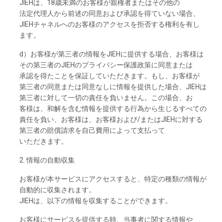
JIEHは、
18歳未満の
お
客様が
親権者またはその
他の
法定代理人から
前述の
同意および
承認を
得て
いな
い
場合、
JIEHチャネルへのお
客様の
アクセスを
拒否する
権利を
有し
ます。
d）お
客様が
第三者の
情報を
JIEHに
提供する
場合、
お
客様は
その
第三者の
JIEHの
プライバシー
保護政策に
同意または
承認を
得たことを
保証していただきます。もし、
お
客様が
第三者の
同意または
同意なしに
情報を
提供した
場合、
JIEHは
第三者に
対して
一切の
責任を
負いません。この
場合、
お
客様は、
和解を
含む
情報を
提供する
行為から
生じるすべての
責任を
負い、お
客様は、お
客様および
/または
JIEHに
対する
第三者の
賠償請求を
自己費用に
よって
支払って
いただきます。
2. 情報の
自動収集
お
客様が
本
サービスに
アクセスすると、
特定の
種類の
情報が
自動的に
収集さ
れます。
JIEHは、
以下の
情報を
収集することができます。
お
客様に
サービスを
提供する
時、
当事者に
関する
情報や