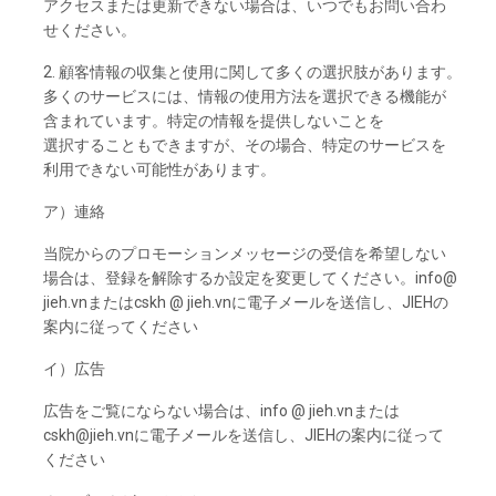
アクセスまたは
更新できない
場合は、いつでもお
問い
合わ
せくださ
い。
2. 顧客情報の
収集と
使用に
関して
多くの
選択肢があります。
多くの
サービスには、
情報の
使用方法を
選択できる
機能が
含まれています。
特定の
情報を
提供しないことを
選択することも
できますが、
その
場合、
特定の
サービスを
利用できない
可能性があります。
ア）
連絡
当院からの
プロモーションメッセージの
受信を
希望しない
場合は、
登録を
解除するか
設定を
変更してください。
info@
jieh.vnまたは
cskh @ jieh.vnに
電子
メールを
送信し、
JIEHの
案内に
従って
くださ
い
イ）
広告
広告を
ご
覧にならない
場合は、
info @ jieh.vnまたは
cskh@jieh.vnに
電子
メールを
送信し、
JIEHの
案内に
従って
くださ
い