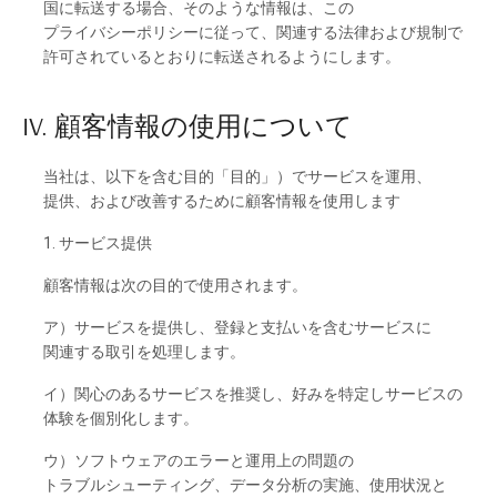
国に
転送する
場合、
その
ような
情報は、この
プライバシーポリシーに
従って、
関連する
法律および
規制で
許可さ
れて
いると
おりに
転送さ
れるようにします。
IV. 顧客情報の
使用について
当社は、
以下を
含む
目的
「目的」）
で
サービスを
運用、
提供、
および
改善するために
顧客情報を
使用し
ます
1. サービス
提供
顧客情報は
次の
目的で
使用さ
れます。
ア）
サービスを
提供し、
登録と
支払いを
含む
サービスに
関連する
取引を
処理し
ます。
イ）
関心の
ある
サービスを
推奨し、
好みを
特定し
サービスの
体験を
個別化し
ます。
ウ）
ソフトウェアの
エラーと
運用上の
問題の
トラブルシューティング、
データ
分析の
実施、
使用状況と