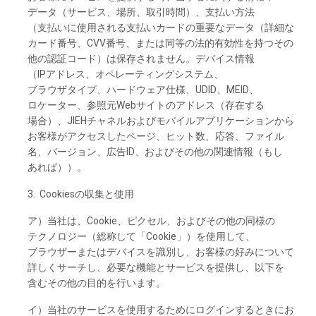
データ
（サービス、
場所、
取引時間）、
支払い
方法
（支払いに
使用さ
れる
支払い
カードの
重要な
データ
（詳細な
カード
番号、
CVV番号、
または
同等の
法的有効性を
持つその
他の
認証
コード）は
保存さ
れません。
デバイス
情報
（IPアドレス、
オペレーティングシステム、
ブラウザタイプ、
ハードウェア
仕様、
UDID、MEID、
ロケーター、
参照元
Webサイトの
アドレス
（存在する
場合）、
JIEHチャネルおよび
モバイルアプリケーションから
お
客様が
アクセスした
ページ、
ヒット
数、
応答、
ファイル
名、
バージョン、
広告
ID、およびその
他の
関連情報（もし
あれば））。
3. Cookiesの
収集と
使用
ア）
当社は、
Cookie、ピクセル、
およびその
他の
同様の
テクノロジー
（総称して
「Cookie」）を
使用して、
ブラウザーまたは
デバイスを
識別し、お
客様の
好みについて
詳し
く
サーチし、
必要な
機能と
サービスを
提供し、
以下を
含むその
他の
目的を
行います。
イ）
当社の
サービスを
使用するために
ログインするときにお