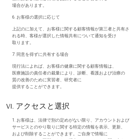
場合があります。
6. お
客様の
選択に
応じて
上記のに
加えて、
お
客様に
関する
顧客情報が
第三者と
共有さ
れる
時、
客様が
選択した
情報共有について
通知を
受け
取ります。
7. 同意を
得ずに
共有する
場合
現行法に
よれば、
お
客様の
健康に
関する
顧客情報は、
医療施設の
責任者の
裁量により、
診断、
看護および
治療の
質の
改善の
ために
実習者、
研究者に
提供することができます。
VI. アクセスと
選択
1. お
客様は、
法律で
別の
定めがない
限り、
アカウントおよび
サービスとのや
り
取りに
関する
特定の
情報を
表示、
更新、
および
削除することができます。ご
自身で
情報に