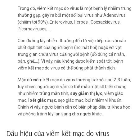
Trong đó, viêm kết mạc do virus là một bệnh lý nhiễm trùng
thường gặp, gây ra bởi một số loại virus như Adenovirus
(chiếm tới 90%), Enterovirus, Herpes , Coxsackievirus,
Picornaviruses,...
Con đường lây nhiễm thường đến từ việc tiếp xúc với các
chất dịch tiết của người bệnh (ho, hắt hơi) hoặc với vật
trung gian chứa virus của người bệnh (đồ dùng cá nhân,
bàn, ghế,...). Vì vậy, nếu không được kiểm soát tốt, bệnh
viêm kết mạc do virus có thể bùng phát thành dịch.
Mặc dù viêm kết mạc do virus thường tự khỏi sau 2-3 tuần,
tuy nhiên, người bệnh vẫn có thể mắc một số biến chứng
như nhiễm trùng mãn tính,
suy giảm thị lực
, viêm giác
mạc,
loét giác mạc
, sẹo giác mạc, bội nhiễm vi khuẩn.
Chính vì vậy, người bệnh cần có biện pháp điều trị khoa học
và phòng tránh lây lan sang cho người khác.
Dấu hiệu của viêm kết mạc do virus