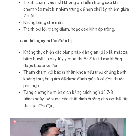
Tránh chạm vào mắt không bị nhiễm trùng sau khi
chạm vào mắt bị nhiễm trùng để hạn chế lây nhiễm giữa
2 mắt.
Không băng che mắt
Tránh bơi lội, trang điểm, hoặc đeo kính áp tròng.
Tuân thủ nguyên tắc điều trị
Không thực hiện các biện pháp dân gian (đắp lá, mát xa,
bấm huyệt,...) hay tùy ý mua thuốc điều trị mà không
được bác sĩ kê đơn.
Thăm khám với bác sĩ nhãn khoa nếu triệu chứng bệnh
không thuyên giảm để được đánh giá và kê đơn thuốc
phù hợp.
Tăng cường hệ miễn dịch bằng cách ngủ đủ 7-8
tiếng/ngày, bổ sung các chất dinh dưỡng cho cơ thể, tập
thể dục đều đặn,...