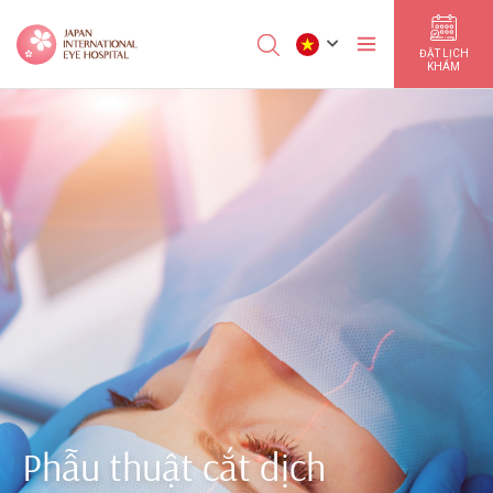
ĐẶT LỊCH
KHÁM
Phẫu thuật cắt dịch