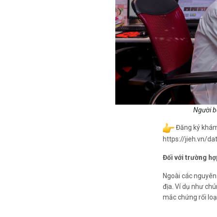
Người b
Đăng ký khám 
https://jieh.vn/da
Đối với trường h
Ngoài các nguyên 
địa. Ví dụ như ch
mắc chứng rối loạn