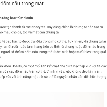
 đốm nâu trong mắt
p tăng hắc tố melanin
ợc tạo thành từ melanocytes. Đây cũng chính là những tế bào tạo ra
tạo màu cho da, tóc và mắt của chúng ta.
tế bào hắc tố được trải đều trong mô cơ thể. Tuy nhiên, khi chúng tụ lại
ây ra nốt ruồi hoặc tàn nhang trên cơ thể nói chung hoặc đốm nâu trong
t người có thể có đốm nâu trong mắt bẩm sinh hoặc xuất hiện trong quá
.
 khoa Hoa Kỳ, có một mối liên kết chặt chẽ giữa việc tiếp xúc với tia cực
ển của các đốm nâu trên cơ thể. Chính vì vậy, việc không đeo kính râm,
tiếp xúc với ánh nắng mặt trời có thể là nguyên nhân dẫn đến hiện tượng