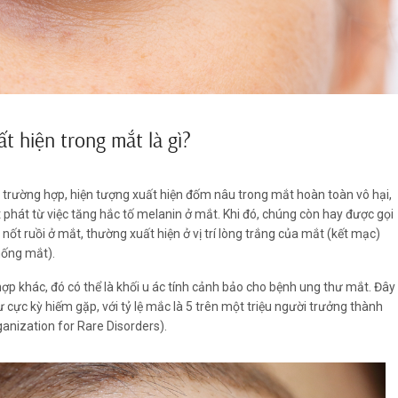
t hiện trong mắt là gì?
 trường hợp, hiện tượng xuất hiện đốm nâu trong mắt hoàn toàn vô hại,
phát từ việc tăng hắc tố melanin ở mắt. Khi đó, chúng còn hay được gọi
nốt ruồi ở mắt, thường xuất hiện ở vị trí lòng trắng của mắt (kết mạc)
ống mắt).
ợp khác, đó có thể là khối u ác tính cảnh bảo cho bệnh ung thư mắt. Đây
ư cực kỳ hiếm gặp, với tỷ lệ mắc là 5 trên một triệu người trưởng thành
ganization for Rare Disorders).