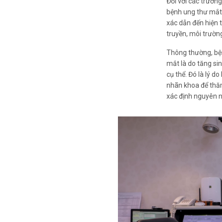
Đối với các trườn
bệnh ung thư mắt
xác dẫn đến hiện 
truyền, môi trườn
Thông thường, bệ
mắt là do tăng si
cụ thể. Đó là lý d
nhãn khoa để thăm
xác định nguyên 