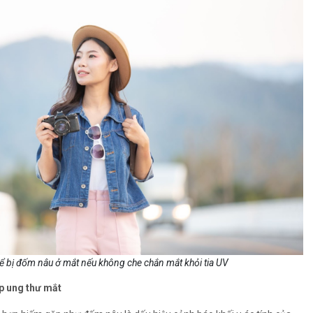
ể bị đốm nâu ở mắt nếu không che chắn mắt khỏi tia UV
ợp ung thư mắt