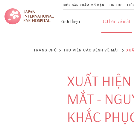
DIỄN ĐÀN KHÁM MỔ CẬN
TIN TỨC
LIÊ
Giới thiệu
Cơ bản về mắt
TRANG CHỦ
THƯ VIỆN CÁC BỆNH VỀ MẮT
XUẤ
XUẤT HIỆ
MẮT - NGU
KHẮC PHỤ