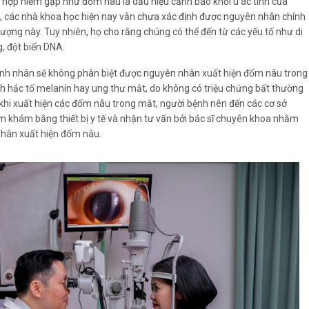
g hợp hiếm gặp như đốm nâu là dấu hiệu cảnh báo khối u ác tính của
, các nhà khoa học hiện nay vẫn chưa xác định được nguyên nhân chính
tượng này. Tuy nhiên, họ cho rằng chúng có thể đến từ các yếu tố như di
g, đột biến DNA.
nh nhân sẽ không phân biệt được nguyên nhân xuất hiện đốm nâu trong
nh hắc tố melanin hay ung thư mắt, do không có triệu chứng bất thường
o khi xuất hiện các đốm nâu trong mắt, người bệnh nên đến các cơ sở
 khám bằng thiết bị y tế và nhận tư vấn bởi bác sĩ chuyên khoa nhằm
nhân xuất hiện đốm nâu.