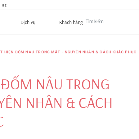
N HỆ
Dịch vụ
Khách hàng
T HIỆN ĐỐM NÂU TRONG MẮT - NGUYÊN NHÂN & CÁCH KHẮC PHỤC
N ĐỐM NÂU TRONG
YÊN NHÂN & CÁCH
C