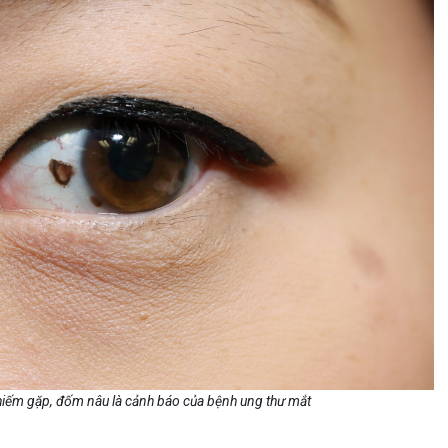
hiếm gặp, đốm nâu là cảnh báo của bệnh ung thư mắt